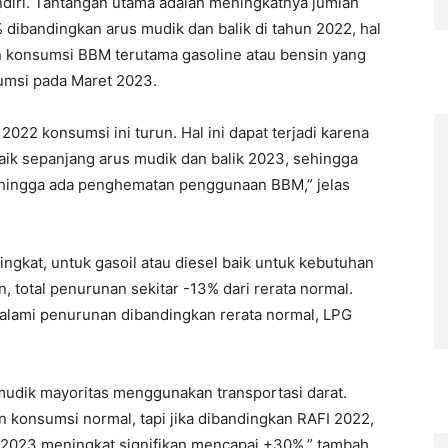
ndiri. Tantangan utama adalah meningkatnya jumlah
 dibandingkan arus mudik dan balik di tahun 2022, hal
an konsumsi BBM terutama gasoline atau bensin yang
umsi pada Maret 2023.
022 konsumsi ini turun. Hal ini dapat terjadi karena
baik sepanjang arus mudik dan balik 2023, sehingga
hingga ada penghematan penggunaan BBM,” jelas
ngkat, untuk gasoil atau diesel baik untuk kebutuhan
 total penurunan sekitar -13% dari rerata normal.
alami penurunan dibandingkan rerata normal, LPG
udik mayoritas menggunakan transportasi darat.
 konsumsi normal, tapi jika dibandingkan RAFI 2022,
 2023 meningkat signifikan mencapai +30%,” tambah