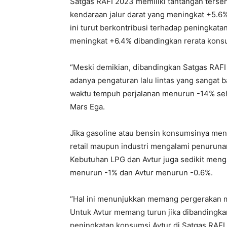
Satgas RAFI 2023 memiliki tantangan terse
kendaraan jalur darat yang meningkat +5.6%
ini turut berkontribusi terhadap peningkat
meningkat +6.4% dibandingkan rerata kons
“Meski demikian, dibandingkan Satgas RAFI 2
adanya pengaturan lalu lintas yang sangat 
waktu tempuh perjalanan menurun -14% se
Mars Ega.
Jika gasoline atau bensin konsumsinya meni
retail maupun industri mengalami penurunan,
Kebutuhan LPG dan Avtur juga sedikit meng
menurun -1% dan Avtur menurun -0.6%.
“Hal ini menunjukkan memang pergerakan m
Untuk Avtur memang turun jika dibandingkan
peningkatan konsumsi Avtur di Satgas RAFI