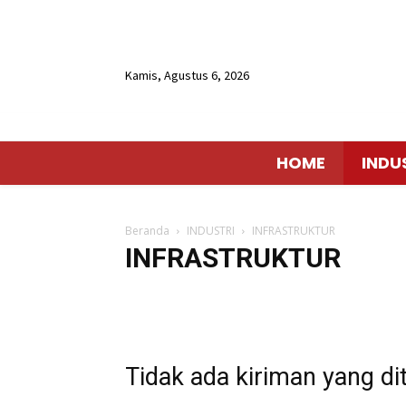
Kamis, Agustus 6, 2026
HOME
INDU
Beranda
INDUSTRI
INFRASTRUKTUR
INFRASTRUKTUR
AGRO BISNIS
ENERGI
FARMASI
INDUSTRI MAN
TRANSPORTASI
Tidak ada kiriman yang di