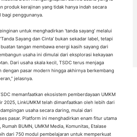
an produk kerajinan yang tidak hanya indah secara
al bagi penggunanya.
keinginan untuk menghadirkan ‘tanda sayang’ melalui
anda Sayang dan Cinta’ bukan sekadar label, tetapi
 buatan tangan membawa energi kasih sayang dari
bangun usaha ini dimulai dari eksplorasi kekayaan
rotan. Dari usaha skala kecil, TSDC terus menjaga
van dengan pasar modern hingga akhirnya berkembang
ran,” jelasnya.
 TSDC memanfaatkan ekosistem pemberdayaan UMKM
r 2025, LinkUMKM telah dimanfaatkan oleh lebih dari
dampingan usaha secara daring, mulai dari
es pasar. Platform ini menghadirkan enam fitur utama
rt, Rumah BUMN, UMKM Media, Komunitas, Etalase
lebih dari 750 modul pembelajaran untuk memperkuat