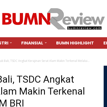
STRI
FINANSIAL
BUMN HIGHLIGHT
E
uk Bali, TSDC Angkat Kerajinan Serat Alam Makin Terkenal Melalui...
Bali, TSDC Angkat
Alam Makin Terkenal
M BRI