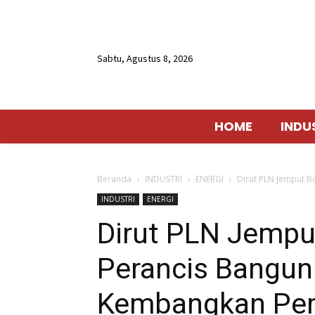
Sabtu, Agustus 8, 2026
HOME
INDU
Beranda
INDUSTRI
ENERGI
Dirut PLN Jemput B
INDUSTRI
ENERGI
Dirut PLN Jempu
Perancis Bangun 
Kembangkan Pem