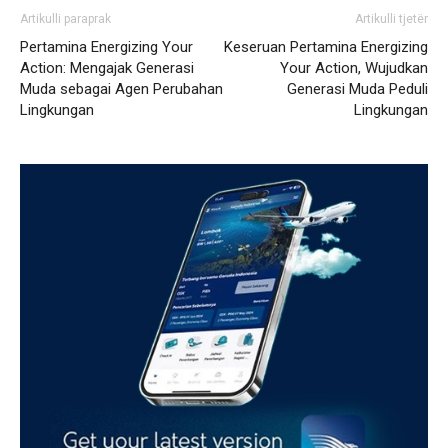
Artikulli paraprak
Artikulli tjetër
Pertamina Energizing Your
Keseruan Pertamina Energizing
Action: Mengajak Generasi
Your Action, Wujudkan
Muda sebagai Agen Perubahan
Generasi Muda Peduli
Lingkungan
Lingkungan