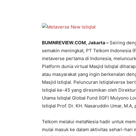
BUMNREVIEW.COM, Jakarta –
Seiring den
semakin meningkat, PT Telkom Indonesia (P
metaverse pertama di Indonesia, meluncurkan 
Platform dunia virtual Masjid Istiqlal diha
atau masyarakat yang ingin berkenalan de
Masjid Istiqlal. Peluncuran Istiqlalverse b
Istiqlal ke-45 yang diresmikan oleh Direktu
Utama Istiqlal Global Fund (IGF) Mulyono Lo
Istiqlal Prof. Dr. KH. Nasaruddin Umar, M.A,
Telkom melalui metaNesia hadir untuk memp
mulai masuk ke dalam aktivitas sehari-hari 