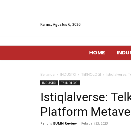
Kamis, Agustus 6, 2026
HOME
INDU
Beranda
INDUSTRI
TEKNOLOGI
Istiqlalverse:
INDUSTRI
TEKNOLOGI
Istiqlalverse: T
Platform Metaver
Penulis
BUMN Review
-
Februari 23, 2023