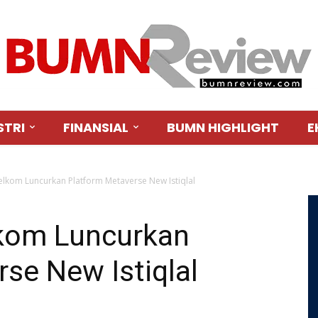
STRI
FINANSIAL
BUMN HIGHLIGHT
E
 Telkom Luncurkan Platform Metaverse New Istiqlal
elkom Luncurkan
se New Istiqlal