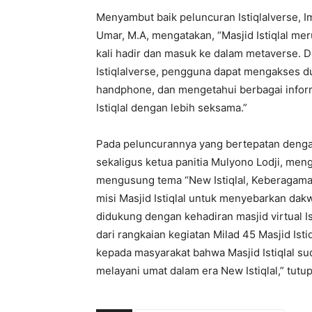
Menyambut baik peluncuran Istiqlalverse, Im
Umar, M.A, mengatakan, “Masjid Istiqlal me
kali hadir dan masuk ke dalam metaverse. 
Istiqlalverse, pengguna dapat mengakses du
handphone, dan mengetahui berbagai infor
Istiqlal dengan lebih seksama.”
Pada peluncurannya yang bertepatan dengan 
sekaligus ketua panitia Mulyono Lodji, meng
mengusung tema “New Istiqlal, Keberagamaa
misi Masjid Istiqlal untuk menyebarkan da
didukung dengan kehadiran masjid virtual Ist
dari rangkaian kegiatan Milad 45 Masjid Is
kepada masyarakat bahwa Masjid Istiqlal s
melayani umat dalam era New Istiqlal,” tutup