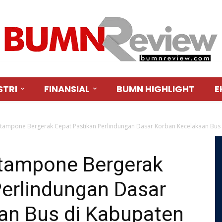
STRI
FINANSIAL
BUMN HIGHLIGHT
E
tampone Bergerak Cepat Pastikan Perlindungan Dasar Korban Kecelakaan Bus d
tampone Bergerak
Perlindungan Dasar
an Bus di Kabupaten