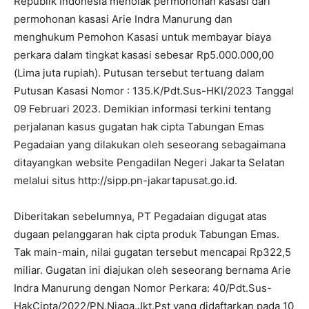
Republik Indonesia menolak permohonan kasasi dari
permohonan kasasi Arie Indra Manurung dan
menghukum Pemohon Kasasi untuk membayar biaya
perkara dalam tingkat kasasi sebesar Rp5.000.000,00
(Lima juta rupiah). Putusan tersebut tertuang dalam
Putusan Kasasi Nomor : 135.K/Pdt.Sus-HKI/2023 Tanggal
09 Februari 2023. Demikian informasi terkini tentang
perjalanan kasus gugatan hak cipta Tabungan Emas
Pegadaian yang dilakukan oleh seseorang sebagaimana
ditayangkan website Pengadilan Negeri Jakarta Selatan
melalui situs http://sipp.pn-jakartapusat.go.id.
Diberitakan sebelumnya, PT Pegadaian digugat atas
dugaan pelanggaran hak cipta produk Tabungan Emas.
Tak main-main, nilai gugatan tersebut mencapai Rp322,5
miliar. Gugatan ini diajukan oleh seseorang bernama Arie
Indra Manurung dengan Nomor Perkara: 40/Pdt.Sus-
HakCipta/2022/PN.Niaga.Jkt.Pst yang didaftarkan pada 10