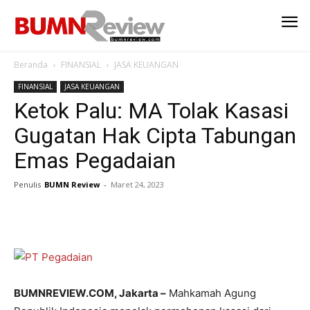
Beranda
FINANSIAL
JASA KEUANGAN
FINANSIAL
JASA KEUANGAN
Ketok Palu: MA Tolak Kasasi
Gugatan Hak Cipta Tabungan
Emas Pegadaian
Penulis
BUMN Review
-
Maret 24, 2023
BUMNREVIEW.COM, Jakarta –
Mahkamah Agung