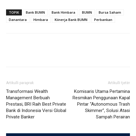
TOPIK
Bank BUMN
Bank Himbara
BUMN
Bursa Saham
Danantara
Himbara
Kiinerja Bank BUMN
Perbankan
Artikulli paraprak
Artikulli tjetër
Transformasi Wealth
Komisaris Utama Pertamina
Management Berbuah
Resmikan Penggunaan Kapal
Prestasi, BRI Raih Best Private
Pintar “Autonomous Trash
Bank di Indonesia Versi Global
Skimmer”, Solusi Atasi
Private Banker
Sampah Perairan