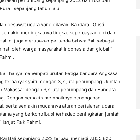
rgerakan penumpang sepanjang 2022 dan 16% dari
ura I sepanjang tahun lalu.
n pesawat udara yang dilayani Bandara I Gusti
 semakin meningkatnya tingkat kepercayaan diri dan
Hal ini juga merupakan pertanda bahwa Bali sebagai
inati oleh warga masyarakat Indonesia dan global,”
 Fahmi.
i Bali hanya menempati urutan ketiga bandara Angkasa
g terbanyak yaitu dengan 3,7 juta penumpang. Jumlah
in Makassar dengan 6,7 juta penumpang dan Bandara
ang. Dengan semakin membaiknya penanganan
al, serta semakin mudahnya aturan perjalanan udara
 utama yang berkontribusi terhadap peningkatan jumlah
lanjut Faik Fahmi.
ai Bali sepanjang 2022 terbagi menjadi 7.855.820