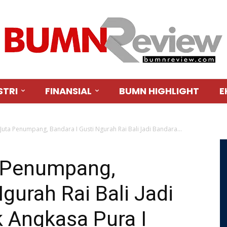
STRI
FINANSIAL
BUMN HIGHLIGHT
E
 Juta Penumpang, Bandara I Gusti Ngurah Rai Bali Jadi Bandara...
a Penumpang,
gurah Rai Bali Jadi
 Angkasa Pura I