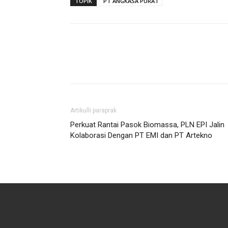
TOPIK
PT ANGKASA PURA I
Artikulli paraprak
Perkuat Rantai Pasok Biomassa, PLN EPI Jalin
Kolaborasi Dengan PT EMI dan PT Artekno