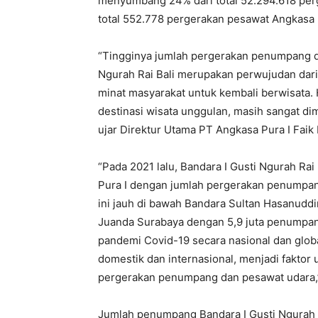
menyumbang 24% dari total 52.294.618 pe
total 552.778 pergerakan pesawat Angkasa P
“Tingginya jumlah pergerakan penumpang da
Ngurah Rai Bali merupakan perwujudan dari
minat masyarakat untuk kembali berwisata. 
destinasi wisata unggulan, masih sangat dim
ujar Direktur Utama PT Angkasa Pura I Faik
“Pada 2021 lalu, Bandara I Gusti Ngurah Ra
Pura I dengan jumlah pergerakan penumpan
ini jauh di bawah Bandara Sultan Hasanudd
Juanda Surabaya dengan 5,9 juta penump
pandemi Covid-19 secara nasional dan glob
domestik dan internasional, menjadi faktor
pergerakan penumpang dan pesawat udara,” 
Jumlah penumpang Bandara I Gusti Ngurah R