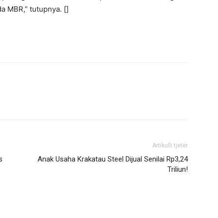
a MBR,” tutupnya. []
Artikulli tjetër
s
Anak Usaha Krakatau Steel Dijual Senilai Rp3,24
Triliun!