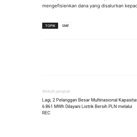
mengefisienkan dana yang disalurkan kepad
TOPIK
SMF
Artikulli paraprak
Lagi, 2 Pelanggan Besar Multinasional Kapasita
6.861 MWh Dilayani Listrik Bersih PLN melalui
REC