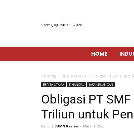
Sabtu, Agustus 8, 2026
HOME
INDU
Beranda
BERITA UTAMA
Obligasi PT SMF Diterbit
BERITA UTAMA
FINANSIAL
JASA KEUANGAN
Obligasi PT SMF 
Triliun untuk Pe
Penulis
BUMN Review
-
Maret 1, 2023