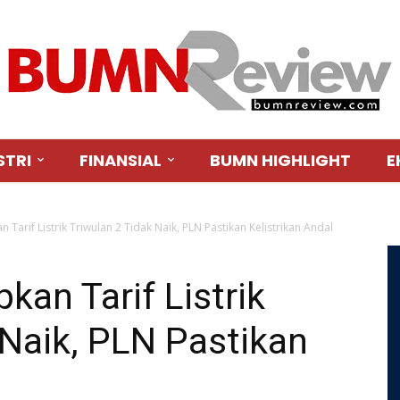
STRI
FINANSIAL
BUMN HIGHLIGHT
E
 Tarif Listrik Triwulan 2 Tidak Naik, PLN Pastikan Kelistrikan Andal
kan Tarif Listrik
 Naik, PLN Pastikan