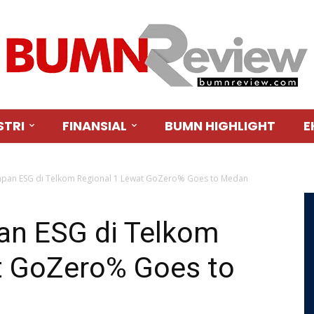
STRI
FINANSIAL
BUMN HIGHLIGHT
E
apan ESG di Telkom Regional 1 Lewat GoZero% Goes to Medan
an ESG di Telkom
t GoZero% Goes to