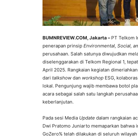
BUMNREVIEW.COM, Jakarta –
PT Telkom I
penerapan prinsip
Environmental, Social, 
perusahaan. Salah satunya diwujudkan me
diselenggarakan di Telkom Regional 1, tep
April 2025. Rangkaian kegiatan dimeriahkan o
dari
talkshow
dan
workshop
ESG, kolaborasi
lokal. Pengunjung wajib membawa botol pl
acara sebagai salah satu langkah perusah
keberlanjutan.
Pada sesi Media
Update
dalam rangkaian a
Dwi Pratomo Juniarto memaparkan bahwa i
GoZero% telah dilakukan di seluruh wilayah