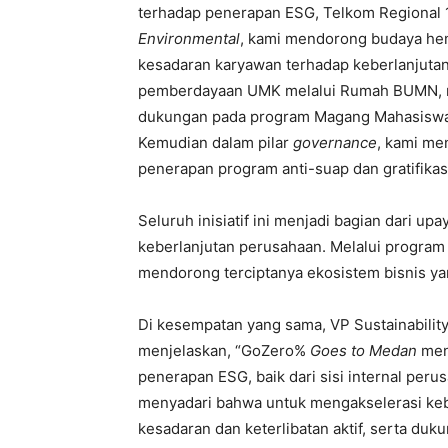
terhadap penerapan ESG, Telkom Regional 1 
Environmental
, kami mendorong budaya hem
kesadaran karyawan terhadap keberlanjutan
pemberdayaan UMK melalui Rumah BUMN, men
dukungan pada program Magang Mahasiswa
Kemudian dalam pilar
governance
, kami me
penerapan program anti-suap dan gratifikasi
Seluruh inisiatif ini menjadi bagian dari u
keberlanjutan perusahaan. Melalui program
mendorong terciptanya ekosistem bisnis ya
Di kesempatan yang sama, VP Sustainabilit
menjelaskan, “GoZero%
Goes to Medan
men
penerapan ESG, baik dari sisi internal per
menyadari bahwa untuk mengakselerasi keb
kesadaran dan keterlibatan aktif, serta duk