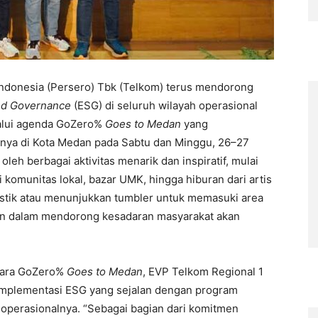
ndonesia (Persero) Tbk (Telkom) terus mendorong
and Governance
(ESG) di seluruh wilayah operasional
lalui agenda GoZero%
Goes to Medan
yang
atnya di Kota Medan pada Sabtu dan Minggu, 26–27
leh berbagai aktivitas menarik dan inspiratif, mulai
 komunitas lokal, bazar UMK, hingga hiburan dari artis
astik atau menunjukkan tumbler untuk memasuki area
aan dalam mendorong kesadaran masyarakat akan
cara GoZero%
Goes to Medan
, EVP Telkom Regional 1
mplementasi ESG yang sejalan dengan program
 operasionalnya. “Sebagai bagian dari komitmen