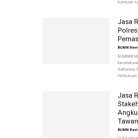
bantuan sa
Jasa R
Polre
Pemasa
BUMN Revi
BUMNREVIE
kecelakaan
Satlantas
Himbauan..
Jasa R
Stake
Angku
Tawa
BUMN Revi