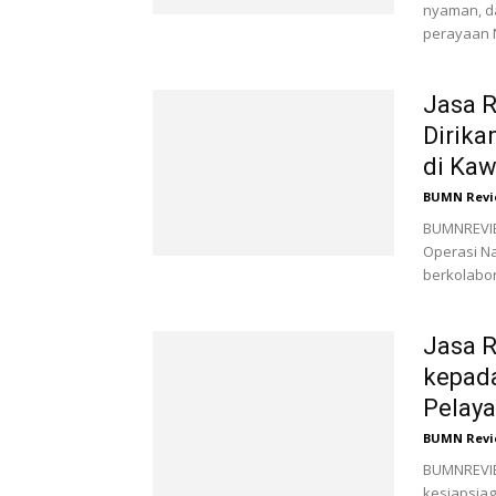
nyaman, d
perayaan N
Jasa R
Dirika
di Kaw
BUMN Revi
BUMNREVIE
Operasi Na
berkolabora
Jasa R
kepad
Pelaya
BUMN Revi
BUMNREVIE
kesiapsiag