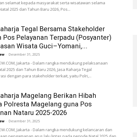
an selamat kepada masyarakat serta wisatawan selama
atal 2025 dan Tahun Baru 2026, Pos...
aharja Tegal Bersama Stakeholder
n Pos Pelayanan Terpadu (Posyanter)
asan Wisata Guci–Yomani,...
ew
-
Desember 31, 2025
W.COM, Jakarta - Dalam rangka mendukung pelaksanaan
tal 2025 dan Tahun Baru 2026, Jasa Raharja Tegal
si dengan para stakeholder terkait, yaitu Polri,...
aharja Magelang Berikan Hibah
a Polresta Magelang guna Pos
nan Nataru 2025-2026
ew
-
Desember 31, 2025
W.COM, Jakarta - Dalam rangka mendukung kelancaran dan
aan pengamanan arus lalu lintas pada periode Natal 2025 dan