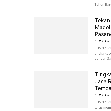
Tahun Baru
Tekan 
Magel
Pasang
BUMN Revi
BUMNREVIE
angka kece
dengan Sa
Tingka
Jasa 
Tempat
BUMN Revi
BUMNREVIE
terus memp