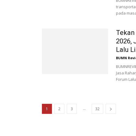
BUMNREVIE
transport
pada masa 
Tekan 
2026, 
Lalu Li
BUMN Revi
BUMNREVIEW
Jasa Rahar
Forum Lalu
...
1
2
3
32