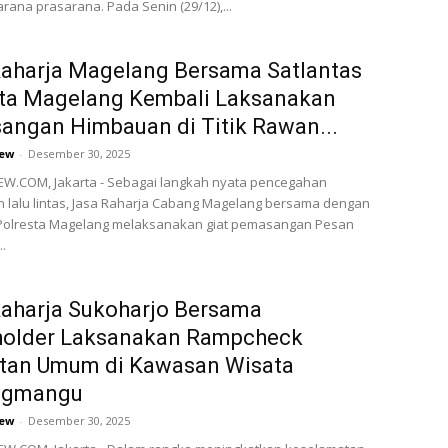
rana prasarana. Pada Senin (29/12),...
aharja Magelang Bersama Satlantas
sta Magelang Kembali Laksanakan
ngan Himbauan di Titik Rawan...
ew
-
Desember 30, 2025
W.COM, Jakarta - Sebagai langkah nyata pencegahan
 lalu lintas, Jasa Raharja Cabang Magelang bersama dengan
 Polresta Magelang melaksanakan giat pemasangan Pesan
.
aharja Sukoharjo Bersama
holder Laksanakan Rampcheck
tan Umum di Kawasan Wisata
ngmangu
ew
-
Desember 30, 2025