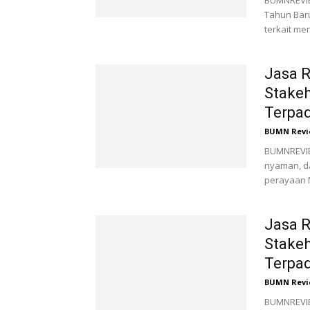
BUMNREVIE
Tahun Bar
terkait me
Jasa 
Stakeh
Terpad
BUMN Revi
BUMNREVIE
nyaman, d
perayaan N
Jasa 
Stakeh
Terpad
BUMN Revi
BUMNREVIE