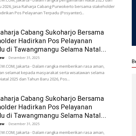
W.COM, Jakarta - Dalam rangka pengamanan Natal 2025 dan
u 2026, Jasa Raharja Cabang Purwokerto bersama stakeholder
ndirikan Pos Pelayanan Terpadu (Posyanter)...
Raharja Cabang Sukoharjo Bersama
older Hadirkan Pos Pelayanan
u di Tawangmangu Selama Natal...
ew
-
Desember 31, 2025
B
W.COM, Jakarta - Dalam rangka memberikan rasa aman,
an selamat kepada masyarakat serta wisatawan selama
atal 2025 dan Tahun Baru 2026, Pos...
Raharja Cabang Sukoharjo Bersama
older Hadirkan Pos Pelayanan
u di Tawangmangu Selama Natal...
ew
-
Desember 31, 2025
W.COM, Jakarta - Dalam rangka memberikan rasa aman,