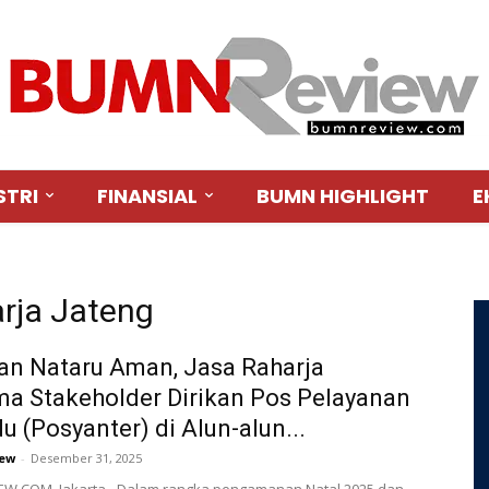
STRI
FINANSIAL
BUMN HIGHLIGHT
E
arja Jateng
an Nataru Aman, Jasa Raharja
a Stakeholder Dirikan Pos Pelayanan
u (Posyanter) di Alun-alun...
ew
-
Desember 31, 2025