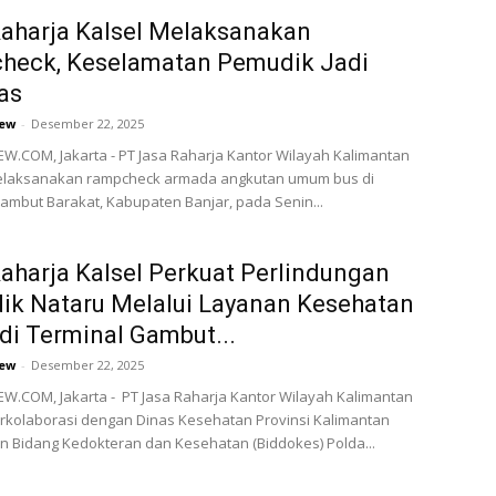
aharja Kalsel Melaksanakan
heck, Keselamatan Pemudik Jadi
tas
ew
-
Desember 22, 2025
.COM, Jakarta - PT Jasa Raharja Kantor Wilayah Kalimantan
elaksanakan rampcheck armada angkutan umum bus di
ambut Barakat, Kabupaten Banjar, pada Senin...
aharja Kalsel Perkuat Perlindungan
k Nataru Melalui Layanan Kesehatan
 di Terminal Gambut...
ew
-
Desember 22, 2025
.COM, Jakarta - PT Jasa Raharja Kantor Wilayah Kalimantan
rkolaborasi dengan Dinas Kesehatan Provinsi Kalimantan
n Bidang Kedokteran dan Kesehatan (Biddokes) Polda...