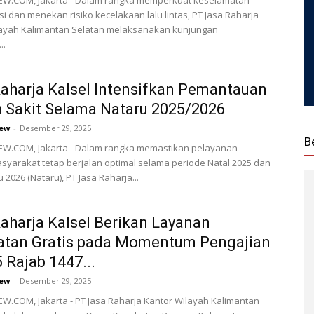
W.COM, Jakarta - Dalam rangka memperkuat keselamatan
si dan menekan risiko kecelakaan lalu lintas, PT Jasa Raharja
layah Kalimantan Selatan melaksanakan kunjungan
..
aharja Kalsel Intensifkan Pemantauan
 Sakit Selama Nataru 2025/2026
ew
-
Desember 29, 2025
B
W.COM, Jakarta - Dalam rangka memastikan pelayanan
yarakat tetap berjalan optimal selama periode Natal 2025 dan
2026 (Nataru), PT Jasa Raharja...
aharja Kalsel Berikan Layanan
atan Gratis pada Momentum Pengajian
5 Rajab 1447...
ew
-
Desember 29, 2025
.COM, Jakarta - PT Jasa Raharja Kantor Wilayah Kalimantan