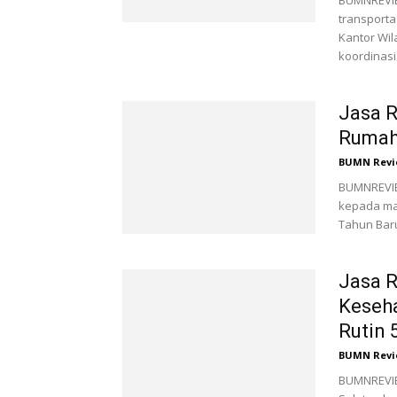
BUMNREVIE
transporta
Kantor Wi
koordinasi.
Jasa R
Rumah
BUMN Revi
BUMNREVIE
kepada mas
Tahun Baru 
Jasa R
Keseh
Rutin 
BUMN Revi
BUMNREVIEW