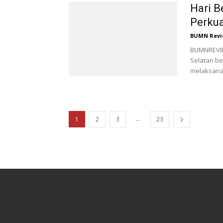
Hari B
Perkua
BUMN Revi
BUMNREVIEW
Selatan b
melaksanak
...
1
2
3
23