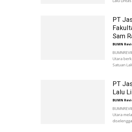
Lalu Lintas
PT Jas
Fakult
Sam Ra
BUMN Revi
BUMNREVIEW
Utara berk
Satuan Lal
PT Jas
Lalu L
BUMN Revi
BUMNREVIEW
Utara mela
diselengga