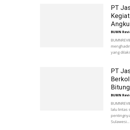
PT Jas
Kegiat
Angku
BUMN Revi
BUMNREVIEW
menghadir
yang dilak
PT Jas
Berkol
Bitung
BUMN Revi
BUMNREVIE
lalu linta
pentingnya
Sulawesi...