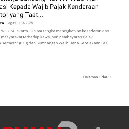
asi Kepada Wajib Pajak Kendaraan
or yang Taat...
ew
-
Agustus 23, 2025
W.COM, Jakarta - Dalam rangka meningkatkan kesadaran dan
 masyarakat terhadap kewajiban pembayaran Pajak
 Bermotor (PKB) dan Sumbangan Wajib Dana Kecelakaan Lalu
Halaman 1 dari 2