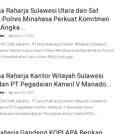
a Raharja Sulawesi Utara dan Sat
s Polres Minahasa Perkuat Komitmen
Angka...
ew
-
Agustus 27, 2025
.COM, Jakarta - PT Jasa Raharja Kantor Wilayah Sulawesi
sama Satuan Lalu Lintas Polres Minahasa melaksanakan Forum
 Keselamatan Lalu Lintas (FKLL) sebagai...
a Raharja Kantor Wilayah Sulawesi
dan PT Pegadaian Kanwil V Manado...
ew
-
Agustus 23, 2025
.COM, Jakarta - PT Jasa Raharja Kantor Wilayah Sulawesi
sama PT Pegadaian Kantor Wilayah V Manado resmi
kan penandatanganan Perjanjian Kerja Sama (PKS)...
Raharja Gandeng KOPI APA Berikan