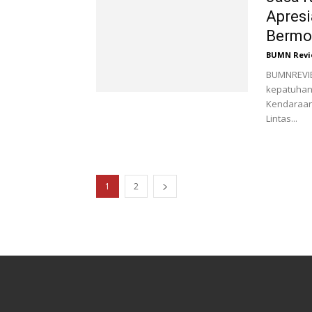
Apresi
Bermot
BUMN Revi
BUMNREVIE
kepatuhan
Kendaraan
Lintas...
1
2