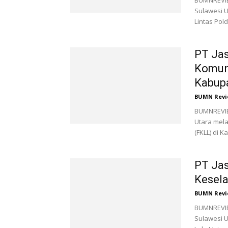
BUMNREVIEW
Sulawesi U
Lintas Pol
PT Jas
Komuni
Kabupa
BUMN Revi
BUMNREVIEW
Utara mel
(FKLL) di K
PT Jas
Kesela
BUMN Revi
BUMNREVIEW
Sulawesi 