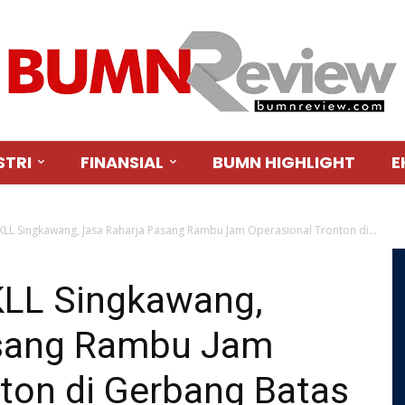
STRI
FINANSIAL
BUMN HIGHLIGHT
E
FKLL Singkawang, Jasa Raharja Pasang Rambu Jam Operasional Tronton di...
FKLL Singkawang,
asang Rambu Jam
ton di Gerbang Batas