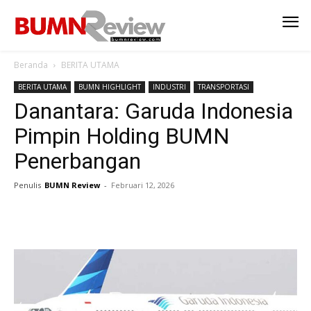
Beranda
BERITA UTAMA
BERITA UTAMA
BUMN HIGHLIGHT
INDUSTRI
TRANSPORTASI
Danantara: Garuda Indonesia
Pimpin Holding BUMN
Penerbangan
Penulis
BUMN Review
-
Februari 12, 2026