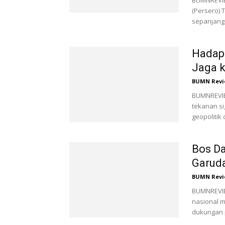
BUMNREVIE
(Persero) 
sepanjang 
Hadapi
Jaga k
BUMN Revi
BUMNREVIE
tekanan si
geopolitik
Bos Da
Garuda
BUMN Revi
BUMNREVIE
nasional m
dukungan 