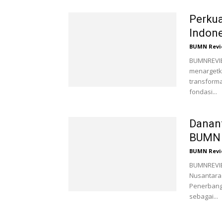
Perkua
Indone
BUMN Revi
BUMNREVIEW
menargetk
transforma
fondasi...
Danant
BUMN 
BUMN Revi
BUMNREVIE
Nusantara
Penerbang
sebagai...