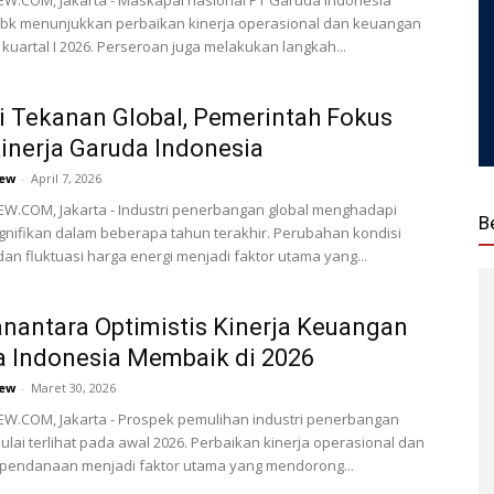
W.COM, Jakarta - Maskapai nasional PT Garuda Indonesia
Tbk menunjukkan perbaikan kinerja operasional dan keuangan
kuartal I 2026. Perseroan juga melakukan langkah...
 Tekanan Global, Pemerintah Fokus
inerja Garuda Indonesia
ew
-
April 7, 2026
W.COM, Jakarta - Industri penerbangan global menghadapi
B
gnifikan dalam beberapa tahun terakhir. Perubahan kondisi
 dan fluktuasi harga energi menjadi faktor utama yang...
nantara Optimistis Kinerja Keuangan
 Indonesia Membaik di 2026
ew
-
Maret 30, 2026
W.COM, Jakarta - Prospek pemulihan industri penerbangan
ulai terlihat pada awal 2026. Perbaikan kinerja operasional dan
pendanaan menjadi faktor utama yang mendorong...