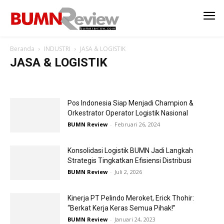
Beranda
INDUSTRI
JASA & LOGISTIK
JASA & LOGISTIK
AGRO BISNIS
ENERGI
FARMASI
INDUSTRI MANUFAKTUR
INFRASTRUKTUR
JASA & LOGISTIK
TEKNOLOGI
Pos Indonesia Siap Menjadi Champion &
TRANSPORTASI
Orkestrator Operator Logistik Nasional
BUMN Review
-
Februari 26, 2024
Konsolidasi Logistik BUMN Jadi Langkah
Strategis Tingkatkan Efisiensi Distribusi
BUMN Review
-
Juli 2, 2026
Kinerja PT Pelindo Meroket, Erick Thohir:
“Berkat Kerja Keras Semua Pihak!”
BUMN Review
-
Januari 24, 2023