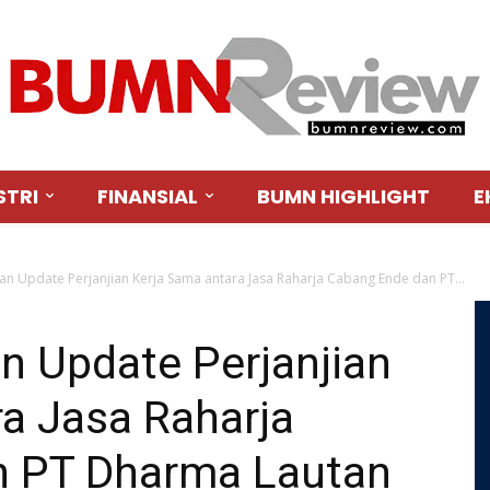
STRI
FINANSIAL
BUMN HIGHLIGHT
E
 Update Perjanjian Kerja Sama antara Jasa Raharja Cabang Ende dan PT...
 Update Perjanjian
a Jasa Raharja
n PT Dharma Lautan