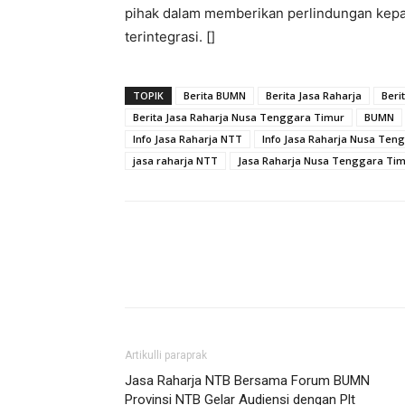
pihak dalam memberikan perlindungan kepad
terintegrasi. []
TOPIK
Berita BUMN
Berita Jasa Raharja
Beri
Berita Jasa Raharja Nusa Tenggara Timur
BUMN
Info Jasa Raharja NTT
Info Jasa Raharja Nusa Ten
jasa raharja NTT
Jasa Raharja Nusa Tenggara Ti
Artikulli paraprak
Jasa Raharja NTB Bersama Forum BUMN
Provinsi NTB Gelar Audiensi dengan Plt